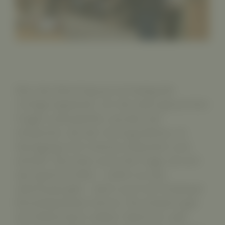
War das Warming-up vorneweg der
richtige Appetizer, um die oben genannten
Fragen aufzuwerfen, wurden die
Antworten, die der Vortrag lieferte, im
Nachgang noch intensiv diskutiert und
vertieft. Darunter auch die Frage, ob sich
das typische KMU – sofern es das
überhaupt gibt – denn auch ein Employer
Branding leisten könne. Die Antwort gab
eine Besucherin selbst: Natürlich, weil