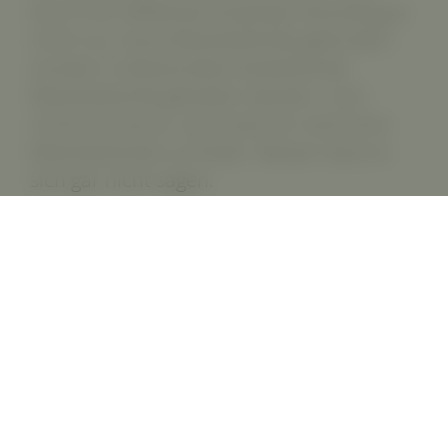
durch ein effektives Employer Branding ja
nicht nur neue Mitarbeitende gefunden,
sondern insbesondere bestehende
Mitarbeitende gehalten werden. Und
nichts ist teurer, als Ersatz für verlorene
Mitarbeitende zu finden. Besser lässt es
sich gar nicht sagen.
So war es alles in allem ein inspirierender
Abend für alle Beteiligten. Da wurde
mancher Faden geknüft, der mit Sicherheit
weitergesponnen werden wird. Vielleicht
demnächst mit Ihnen. Wenn Employer
Branding auch ein Thema für Sie ist, rufen
Sie uns doch einfach an.