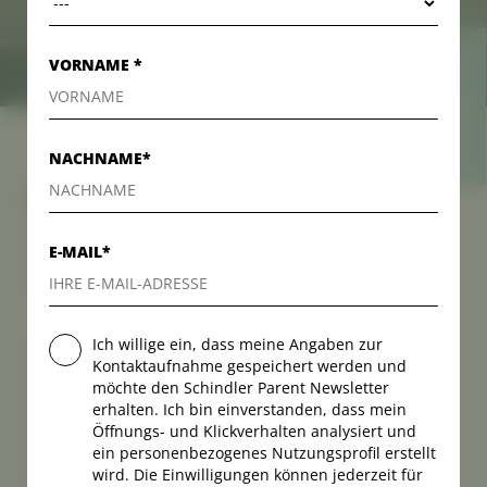
VORNAME *
KONTAKT
KONTAKT
NACHNAME*
EMPLOYER BRANDING FÜR KMU.
WIE KLEINE UND MITTELSTÄNDISCHE
E-MAIL*
UNTERNEHMEN MITARBEITENDE GEWINNEN UND
HALTEN.
Das war das Thema beim diesjährigen RTS-
Ich willige ein, dass meine Angaben zur
Kontaktaufnahme gespeichert werden und
Unternehmerdialog Herbst 2023:
möchte den Schindler Parent Newsletter
Employer Branding für kleine und
erhalten. Ich bin einverstanden, dass mein
Öffnungs- und Klickverhalten analysiert und
mittelständische Unternehmen. Wie
ein personenbezogenes Nutzungsprofil erstellt
gewinnt man das Rennen um junge
wird. Die Einwilligungen können jederzeit für