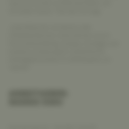
Sascha Schmidt und Michael Meier von
Schindler Parent. Titel des Vortrags:
„Zukunftssicher als kleines oder
mittelständisches Unternehmen durch
Personalmarketing: Analyse, Strategie und
kreative Umsetzung für authentische
Arbeitgebermarken im Wettbewerb um
Talente“
ARBEITGEBER-
MARKE KMU
Das kam gut an – bei den rund 35