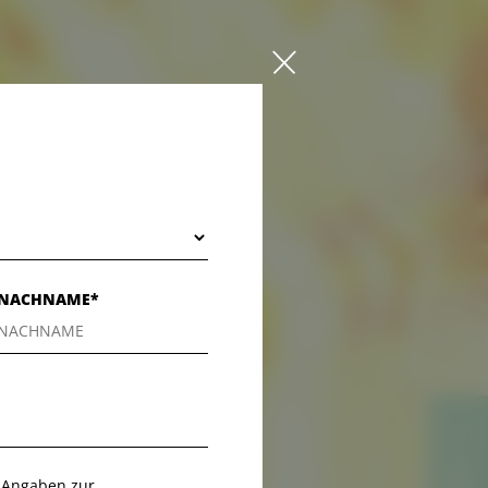
NACHNAME*
e Angaben zur