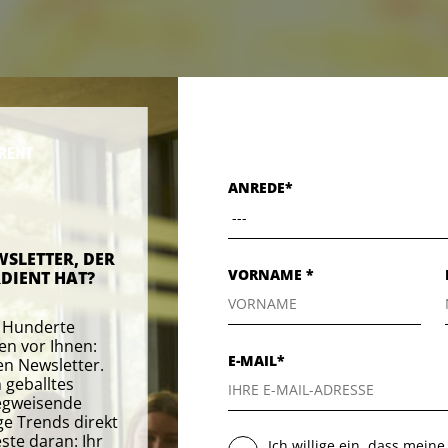
ANREDE*
WSLETTER, DER
VORNAME *
DIENT HAT?
e Hunderte
en vor Ihnen:
E-MAIL*
en Newsletter.
 geballtes
egweisende
ge Trends direkt
este daran: Ihr
Ich willige ein, dass mein