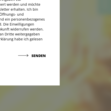
CONTACT
CONTACT
hert werden und möchte
etter erhalten. Ich bin
 Öffnungs- und
 und ein personenbezogenes
d. Die Einwilligungen
Zukunft widerrufen werden.
an Dritte weitergegeben
klärung habe ich gelesen
SENDEN