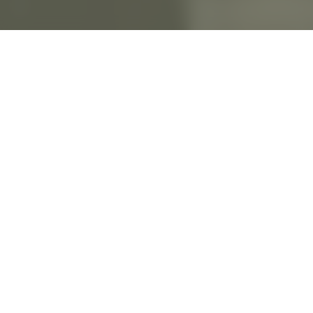
GUTES STORYTELLING WECKT
BEGEHRLICHKEITEN UND PUSHT
DIE BRAND AWARENESS.
Es gibt gute Geschichten und gut erzählte
Geschichten. Die besten sind die, auf die
beides zutrifft: interessanter Inhalt und
gelungenes Storytelling. Von Letzterem,
sozusagen der Inszenierung, hängt meist
genauso viel ab wie von der Relevanz der