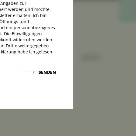
KONTAKT
KONTAKT
e Angaben zur
hert werden und möchte
etter erhalten. Ich bin
 Öffnungs- und
 und ein personenbezogenes
d. Die Einwilligungen
Zukunft widerrufen werden.
an Dritte weitergegeben
klärung habe ich gelesen
ARBEITEN
SENDEN
hrem
sere