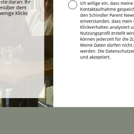
este daran: Ihr
Ich willige ein, dass mein
egenüber dem
Kontaktaufnahme gespeic
enige Klicks
den Schindler Parent Newsl
.
einverstanden, dass mein
CHEN IST
Klickverhalten analysiert
Nutzungsprofil erstellt wir
können jederzeit für die 
Meine Daten dürfen nicht 
LER PARENT.
werden. Die Datenschutzer
und akzeptiert.
en – zu jedem Zeitpunkt. Mit diesem Anspruch
den Champions und Traditionsunternehmen auf i
tten: Umsatz, Ergebnis, Leads, Identifikation,
angjährigen Kunden im Detail aussieht, zeigen un