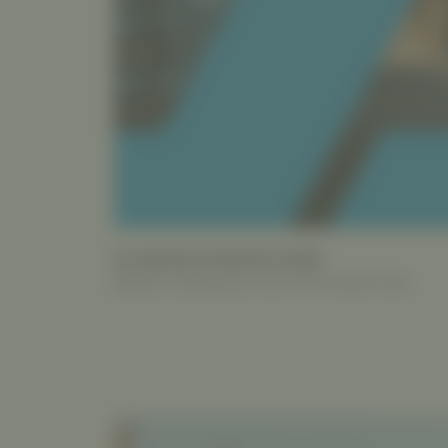
DA, BEVOR ES KRITISCH WIRD.
BRAND COMMUNICATION FÜR FUSION HUB.