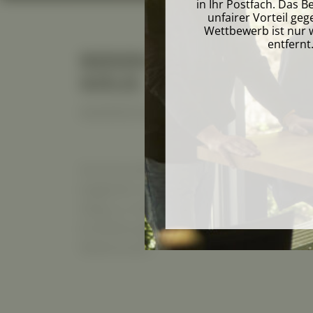
in Ihr Postfach. Das B
unfairer Vorteil g
Wettbewerb ist nur w
entfernt
REDEN IST SILBER. MA
GOLD.
MARKENARBEIT VON SCHIND
Kommunikation muss zur Marke pass
begleiten wir Weltmarktführer, Hid
Weg zu mehr Marge. Die hat viele Face
Einstellungen. Wie das bei unseren l
Referenzen.