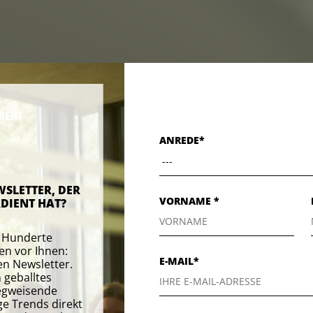
ANREDE*
WSLETTER, DER
VORNAME *
DIENT HAT?
e Hunderte
en vor Ihnen:
E-MAIL*
en Newsletter.
 geballtes
egweisende
ge Trends direkt