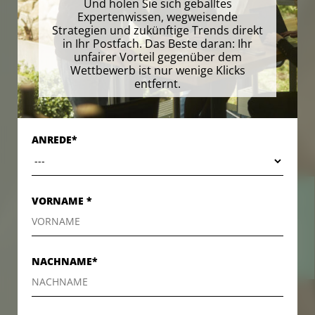
Und holen Sie sich geballtes
Expertenwissen, wegweisende
Strategien und zukünftige Trends direkt
in Ihr Postfach. Das Beste daran: Ihr
unfairer Vorteil gegenüber dem
Wettbewerb ist nur wenige Klicks
entfernt.
ANREDE*
VORNAME *
KONTAKT
KONTAKT
NACHNAME*