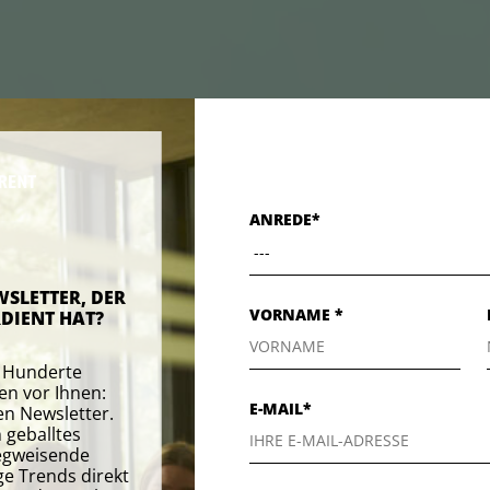
ANREDE*
WSLETTER, DER
VORNAME *
DIENT HAT?
e Hunderte
en vor Ihnen:
E-MAIL*
en Newsletter.
 geballtes
egweisende
ge Trends direkt