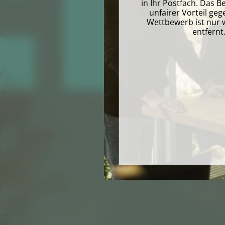
in Ihr Postfach. Das B
unfairer Vorteil g
Wettbewerb ist nur w
entfernt