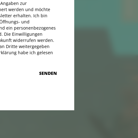
KONTAKT
KONTAKT
e Angaben zur
hert werden und möchte
etter erhalten. Ich bin
 Öffnungs- und
 und ein personenbezogenes
d. Die Einwilligungen
Zukunft widerrufen werden.
an Dritte weitergegeben
klärung habe ich gelesen
SENDEN